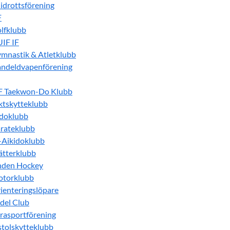
iidrottsförening
F
olfklubb
UIF IF
ymnastik & Atletklubb
andeldvapenförening
TF Taekwon-Do Klubb
aktskytteklubb
udoklubb
arateklubb
i-Aikidoklubb
ätterklubb
inden Hockey
otorklubb
rienteringslöpare
adel Club
arasportförening
stolskytteklubb