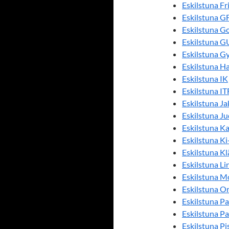
Eskilstuna Fr
Eskilstuna G
Eskilstuna G
Eskilstuna G
Eskilstuna G
Eskilstuna H
Eskilstuna IK
Eskilstuna I
Eskilstuna J
Eskilstuna J
Eskilstuna K
Eskilstuna K
Eskilstuna Kl
Eskilstuna L
Eskilstuna M
Eskilstuna O
Eskilstuna P
Eskilstuna P
Eskilstuna Pi