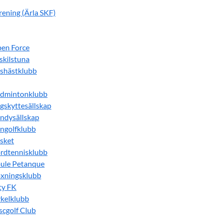
rening (Ärla SKF)
en Force
skilstuna
dshästklubb
admintonklubb
gskyttesällskap
andysällskap
angolfklubb
asket
ordtennisklubb
oule Petanque
oxningsklubb
ty FK
ykelklubb
scgolf Club