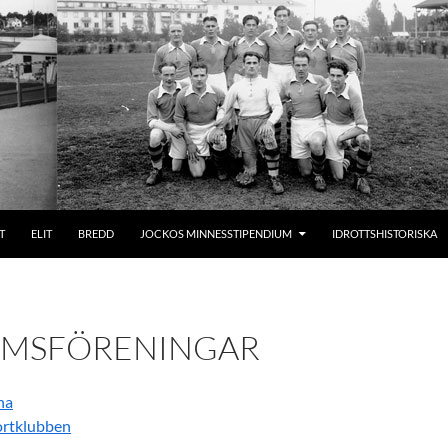
T
ELIT
BREDD
JOCKOS MINNESSTIPENDIUM
IDROTTSHISTORISKA
MSFÖRENINGAR
na
ortklubben