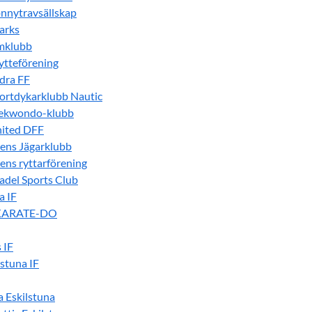
onnytravsällskap
arks
imklubb
ytteförening
ödra FF
portdykarklubb Nautic
aekwondo-klubb
nited DFF
tens Jägarklubb
ens ryttarförening
adel Sports Club
a IF
KARATE-DO
 IF
lstuna IF
la Eskilstuna