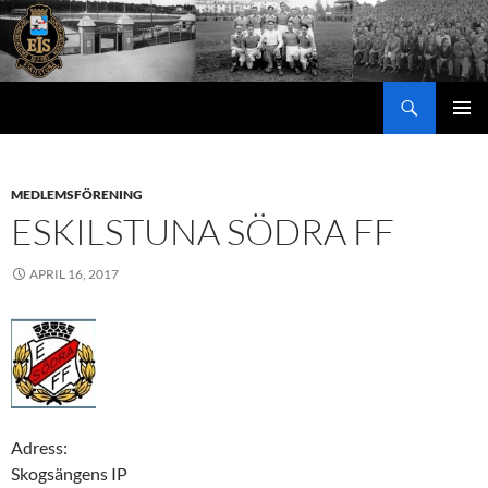
Hoppa
till
innehåll
Sök
PRIMÄR
MENY
MEDLEMSFÖRENING
ESKILSTUNA SÖDRA FF
APRIL 16, 2017
Adress:
Skogsängens IP