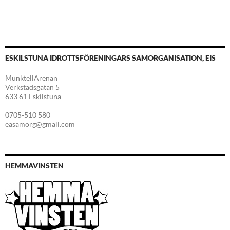
ESKILSTUNA IDROTTSFÖRENINGARS SAMORGANISATION, EIS
MunktellArenan
Verkstadsgatan 5
633 61 Eskilstuna
0705-510 580
easamorg@gmail.com
HEMMAVINSTEN