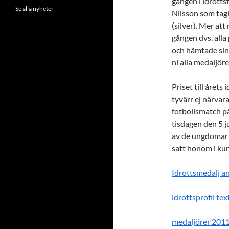
gången i idrottsf
Se alla nyheter
Nilsson som tagi
(silver). Mer att
gången dvs. alla 
och hämtade sin
ni alla medaljöre
Priset till årets
tyvärr ej närvara
fotbollsmatch på
tisdagen den 5 ju
av de ungdomar 
satt honom i ku
Idrottsmedalj a
idrottsprofil tex
medaljörer 2011