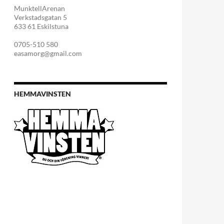
MunktellArenan
Verkstadsgatan 5
633 61 Eskilstuna
0705-510 580
easamorg@gmail.com
HEMMAVINSTEN