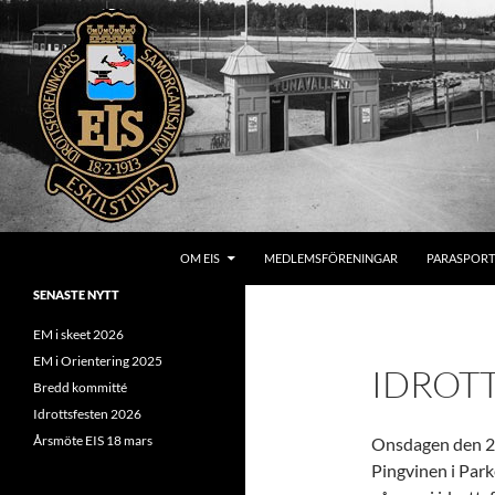
Hoppa
till
innehåll
Sök
OM EIS
MEDLEMSFÖRENINGAR
PARASPORT
SENASTE NYTT
EM i skeet 2026
EM i Orientering 2025
IDROTT
Bredd kommitté
Idrottsfesten 2026
Årsmöte EIS 18 mars
Onsdagen den 23 
Pingvinen i Parke