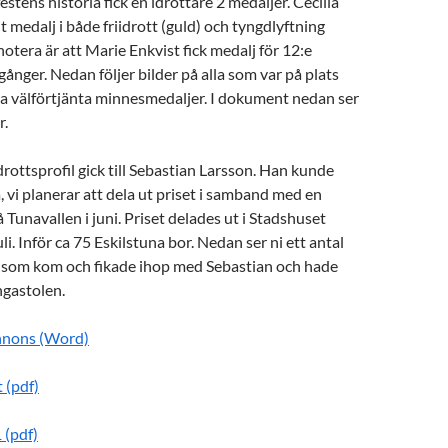
estens historia fick en idrottare 2 medaljer. Cecilia
t medalj i både friidrott (guld) och tyngdlyftning
 notera är att Marie Enkvist fick medalj för 12:e
gånger. Nedan följer bilder på alla som var på plats
a välförtjänta minnesmedaljer. I dokument nedan ser
r.
 idrottsprofil gick till Sebastian Larsson. Han kunde
, vi planerar att dela ut priset i samband med en
 Tunavallen i juni. Priset delades ut i Stadshuset
li. Inför ca 75 Eskilstuna bor. Nedan ser ni ett antal
som kom och fikade ihop med Sebastian och hade
ngastolen.
nnons (Word)
t (pdf)
 (pdf)