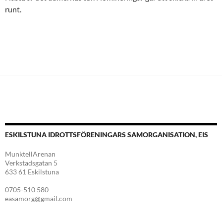
runt.
ESKILSTUNA IDROTTSFÖRENINGARS SAMORGANISATION, EIS
MunktellArenan
Verkstadsgatan 5
633 61 Eskilstuna
0705-510 580
easamorg@gmail.com