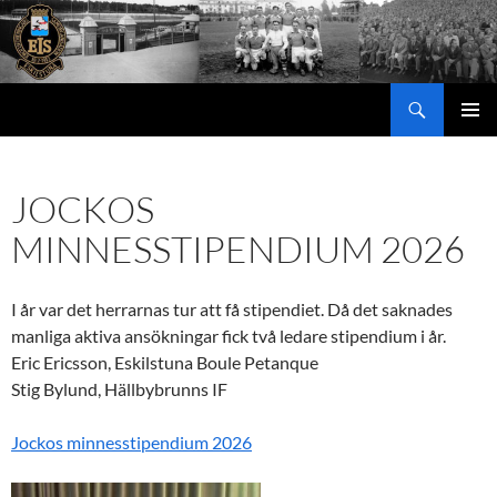
Hoppa
till
innehåll
Sök
PRIMÄR
MENY
JOCKOS
MINNESSTIPENDIUM 2026
I år var det herrarnas tur att få stipendiet. Då det saknades
manliga aktiva ansökningar fick två ledare stipendium i år.
Eric Ericsson, Eskilstuna Boule Petanque
Stig Bylund, Hällbybrunns IF
Jockos minnesstipendium 2026