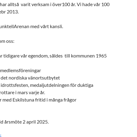
ar alltså varit verksam i över100 år. Vi hade vår 100
febr 2013.
MunktellArenan med vårt kansli.
om oss:
ar tidigare vår egendom, såldes till kommunen 1965
0 medlemsföreningar
 det nordiska vänortsutbytet
 idrottsfesten, medaljutdelningen för duktiga
ottare i mars varje år.
 med Eskilstuna fritid i många frågor
d årsmöte 2 april 2025.
5