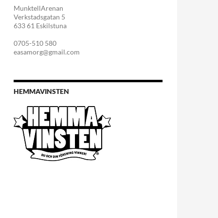
MunktellArenan
Verkstadsgatan 5
633 61 Eskilstuna
0705-510 580
easamorg@gmail.com
HEMMAVINSTEN