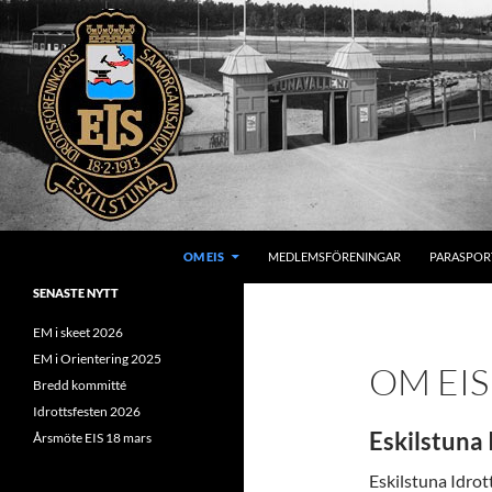
Hoppa
till
innehåll
Sök
OM EIS
MEDLEMSFÖRENINGAR
PARASPOR
SENASTE NYTT
EM i skeet 2026
EM i Orientering 2025
OM EIS
Bredd kommitté
Idrottsfesten 2026
Eskilstuna
Årsmöte EIS 18 mars
Eskilstuna Idro