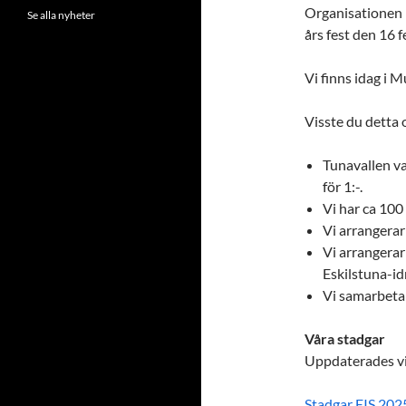
Organisationen h
Se alla nyheter
års fest den 16 
Vi finns idag i 
Visste du detta 
Tunavallen v
för 1:-.
Vi har ca 10
Vi arrangerar
Vi arrangerar
Eskilstuna-idr
Vi samarbetar
Våra stadgar
Uppdaterades vi
Stadgar EIS 202