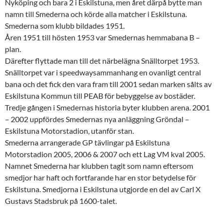
Nyköping och bara 2 i Eskilstuna, men året därpå bytte man
namn till Smederna och körde alla matcher i Eskilstuna.
Smederna som klubb bildades 1951.
Åren 1951 till hösten 1953 var Smedernas hemmabana B –
plan.
Därefter flyttade man till det närbelägna Snälltorpet 1953.
Snälltorpet var i speedwaysammanhang en ovanligt central
bana och det fick den vara fram till 2001 sedan marken sålts av
Eskilstuna Kommun till PEAB för bebyggelse av bostäder.
Tredje gången i Smedernas historia byter klubben arena. 2001
– 2002 uppfördes Smedernas nya anläggning Gröndal –
Eskilstuna Motorstadion, utanför stan.
Smederna arrangerade GP tävlingar på Eskilstuna
Motorstadion 2005, 2006 & 2007 och ett Lag VM kval 2005.
Namnet Smederna har klubben tagit som namn eftersom
smedjor har haft och fortfarande har en stor betydelse för
Eskilstuna. Smedjorna i Eskilstuna utgjorde en del av Carl X
Gustavs Stadsbruk på 1600-talet.