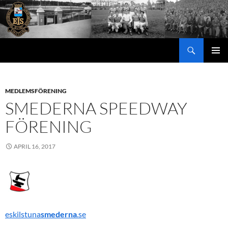
Hoppa
till
innehåll
Sök
PRIMÄR
MENY
MEDLEMSFÖRENING
SMEDERNA SPEEDWAY
FÖRENING
APRIL 16, 2017
eskilstuna
smederna
.se