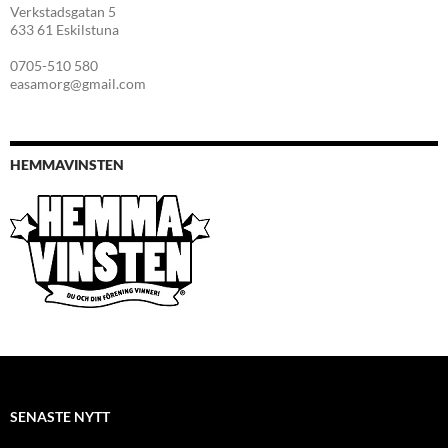
Verkstadsgatan 5
633 61 Eskilstuna
0705-510 580
easamorg@gmail.com
HEMMAVINSTEN
SENASTE NYTT