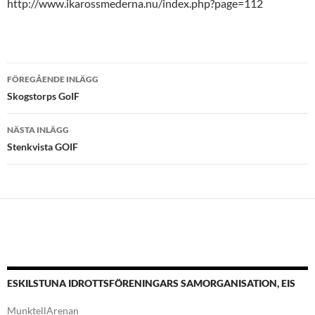
http://www.ikarossmederna.nu/index.php?page=112
Inläggsnavigering
FÖREGÅENDE INLÄGG
Skogstorps GoIF
NÄSTA INLÄGG
Stenkvista GOIF
ESKILSTUNA IDROTTSFÖRENINGARS SAMORGANISATION, EIS
MunktellArenan