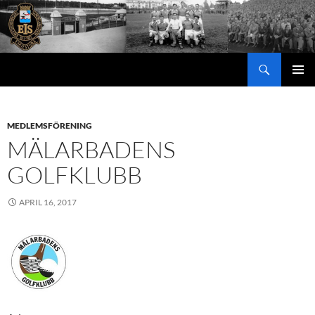
Hoppa
till
innehåll
Sök
PRIMÄR
MENY
MEDLEMSFÖRENING
MÄLARBADENS
GOLFKLUBB
APRIL 16, 2017