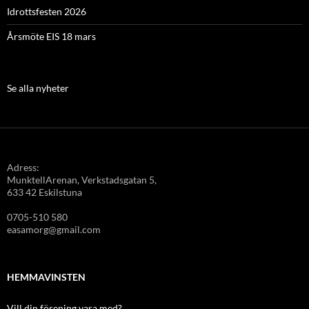
Idrottsfesten 2026
Årsmöte EIS 18 mars
Se alla nyheter
Adress:
MunktellArenan, Verkstadsgatan 5,
633 42 Eskilstuna
0705-510 580
easamorg@gmail.com
HEMMAVINSTEN
Vill din förening vara med?