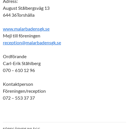
Adress:
August Stålbergsväg 13
644 36Torshälla
www.malarbadensgk.se
Mejl till föreningen
reception@malarbadensgk.se
Ordförande
Carl-Erik Ståhlberg
070 – 610 12 96
Kontaktperson
Föreningen/reception
072 – 553 37 37
Inläggsnavigering
FÖREGÅENDE INLÄGG