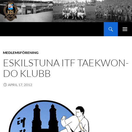
Hoppa
till
innehåll
Sök
PRIMÄR
MENY
MEDLEMSFÖRENING
ESKILSTUNA ITF TAEKWON-
DO KLUBB
APRIL 17, 2012