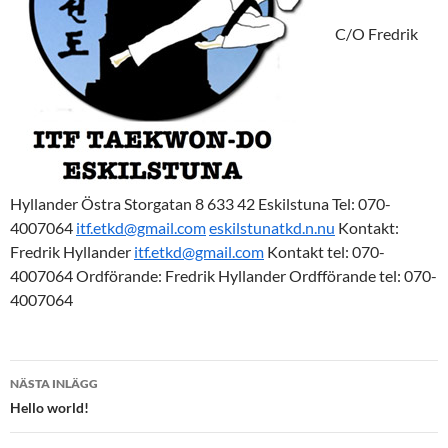
C/O Fredrik
Hyllander Östra Storgatan 8 633 42 Eskilstuna Tel: 070-
4007064
itf.etkd@gmail.com
eskilstunatkd.n.nu
Kontakt:
Fredrik Hyllander
itf.etkd@gmail.com
Kontakt tel: 070-
4007064 Ordförande: Fredrik Hyllander Ordfförande tel: 070-
4007064
Inläggsnavigering
NÄSTA INLÄGG
Hello world!