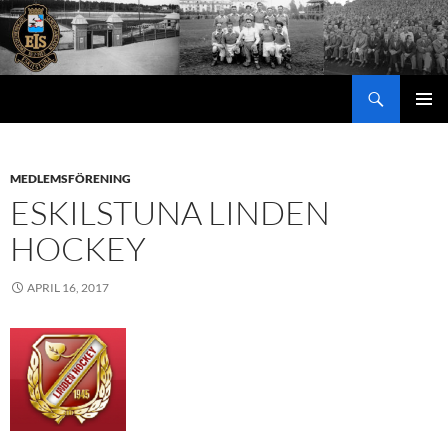
Hoppa
till
innehåll
Sök
PRIMÄR
MENY
MEDLEMSFÖRENING
ESKILSTUNA LINDEN
HOCKEY
APRIL 16, 2017