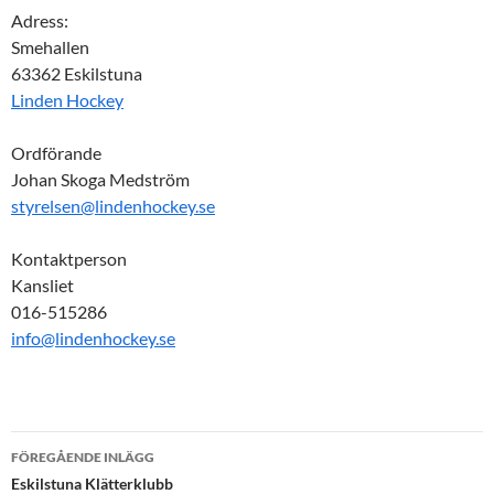
Adress:
Smehallen
63362 Eskilstuna
Linden Hockey
Ordförande
Johan Skoga Medström
styrelsen@lindenhockey.se
Kontaktperson
Kansliet
016-515286
info@lindenhockey.se
Inläggsnavigering
FÖREGÅENDE INLÄGG
Eskilstuna Klätterklubb