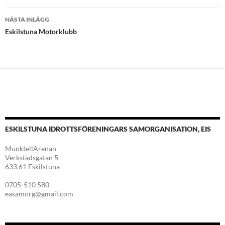
NÄSTA INLÄGG
Eskilstuna Motorklubb
ESKILSTUNA IDROTTSFÖRENINGARS SAMORGANISATION, EIS
MunktellArenan
Verkstadsgatan 5
633 61 Eskilstuna
0705-510 580
easamorg@gmail.com