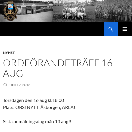
Hoppa
till
innehåll
Sök
PRIMÄR
MENY
NYHET
ORDFÖRANDETRÄFF 16
AUG
JUNI 19, 2018
Torsdagen den 16 aug kl.18:00
Plats: OBS! NYTT Åsborgen, ÄRLA!!
Sista anmälningsdag mån 13 aug!!