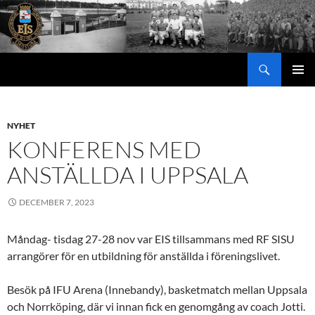
Hoppa
till
innehåll
Sök
PRIMÄR
MENY
NYHET
KONFERENS MED
ANSTÄLLDA I UPPSALA
DECEMBER 7, 2023
Måndag- tisdag 27-28 nov var EIS tillsammans med RF SISU
arrangörer för en utbildning för anställda i föreningslivet.
Besök på IFU Arena (Innebandy), basketmatch mellan Uppsala
och Norrköping, där vi innan fick en genomgång av coach Jotti.