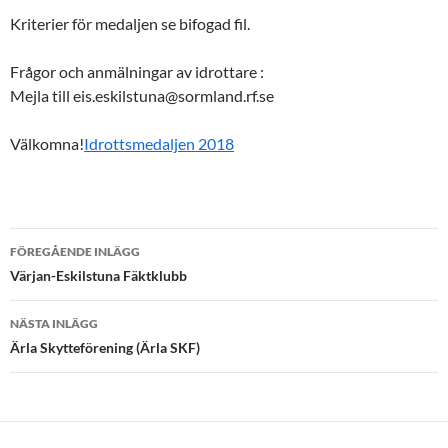
Kriterier för medaljen se bifogad fil.
Frågor och anmälningar av idrottare :
Mejla till eis.eskilstuna@sormland.rf.se
Välkomna!
Idrottsmedaljen 2018
Inläggsnavigering
FÖREGÅENDE INLÄGG
Värjan-Eskilstuna Fäktklubb
NÄSTA INLÄGG
Ärla Skytteförening (Ärla SKF)