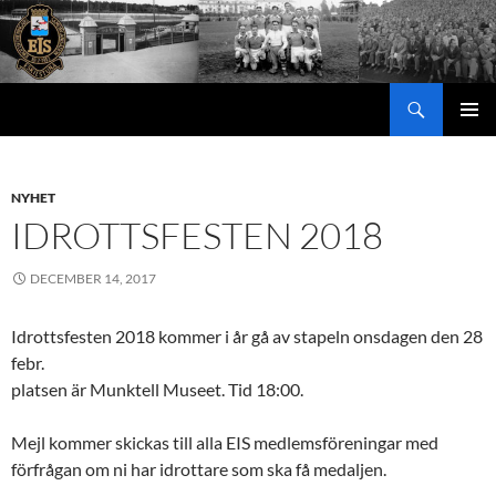
Hoppa
till
innehåll
Sök
PRIMÄR
MENY
NYHET
IDROTTSFESTEN 2018
DECEMBER 14, 2017
Idrottsfesten 2018 kommer i år gå av stapeln onsdagen den 28
febr.
platsen är Munktell Museet. Tid 18:00.
Mejl kommer skickas till alla EIS medlemsföreningar med
förfrågan om ni har idrottare som ska få medaljen.