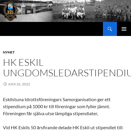
Hoppa
till
innehåll
Sök
PRIMÄR
MENY
NYHET
HK ESKIL
UNGDOMSLEDARSTIPENDI
JUNI 26, 2022
Eskilstuna Idrottsföreningars Samorganisation ger ett
stipendium på 1000 kr till föreningar som fyller jämnt.
Föreningen får själva utse lämpliga stipendiater,
Vid HK Eskils 50 årsfirande delade HK Eskil ut stipendiet till: