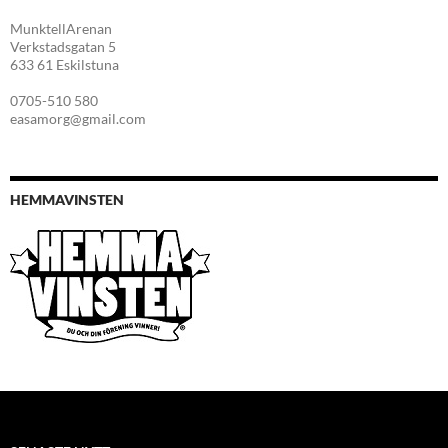
MunktellArenan
Verkstadsgatan 5
633 61 Eskilstuna
0705-510 580
easamorg@gmail.com
HEMMAVINSTEN