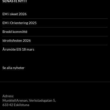
SENASTE NYTT
EM i skeet 2026
EM i Orientering 2025
Bredd kommitté
Idrottsfesten 2026
Årsmöte EIS 18 mars
Se alla nyheter
Adress:
MunktellArenan, Verkstadsgatan 5,
633 42 Eskilstuna