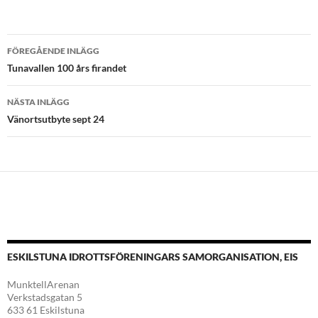
Inläggsnavigering
FÖREGÅENDE INLÄGG
Tunavallen 100 års firandet
NÄSTA INLÄGG
Vänortsutbyte sept 24
ESKILSTUNA IDROTTSFÖRENINGARS SAMORGANISATION, EIS
MunktellArenan
Verkstadsgatan 5
633 61 Eskilstuna