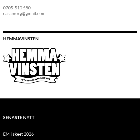
0705-510 580
easamorg@gmail.com
HEMMAVINSTEN
SENASTE NYTT
EM i skeet 2026