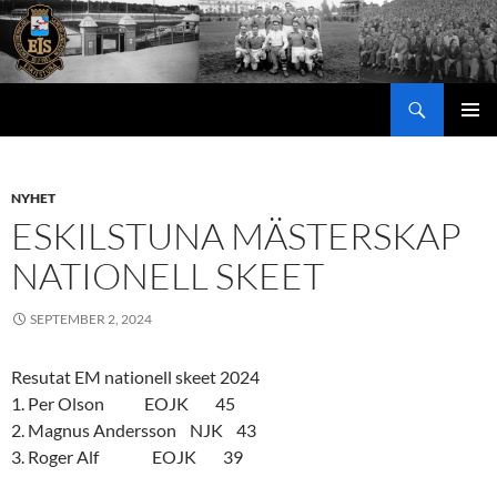
Hoppa
till
innehåll
Sök
PRIMÄR
MENY
NYHET
ESKILSTUNA MÄSTERSKAP
NATIONELL SKEET
SEPTEMBER 2, 2024
Resutat EM nationell skeet 2024
1. Per Olson EOJK 45
2. Magnus Andersson NJK 43
3. Roger Alf EOJK 39