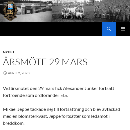
Hoppa
till
innehåll
Sök
PRIMÄR
MENY
NYHET
ÅRSMÖTE 29 MARS
APRIL 2, 2023
Vid årsmötet den 29 mars fick Alexander Junker fortsatt
förtroende som ordförande i EIS.
Mikael Jeppe tackade nej till fortsättning och blev avtackad
med en blomsterkvast. Jeppe fortsätter som ledamot i
breddkom.